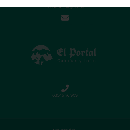
Villa Gral. Belgrano (5194)
Córdoba - Argentina.
info@elportalcabanias.com.ar
03546 461909
Powered by: